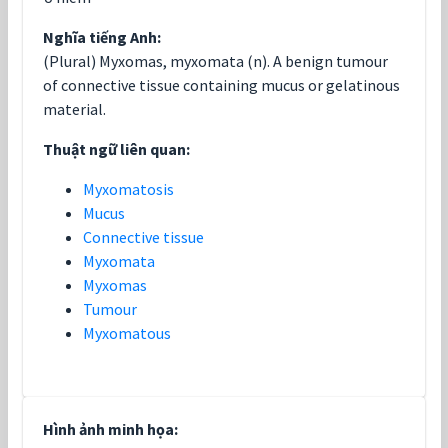
Nghĩa tiếng Anh:
(Plural) Myxomas, myxomata (n). A benign tumour
of connective tissue containing mucus or gelatinous
material.
Thuật ngữ liên quan:
Myxomatosis
Mucus
Connective tissue
Myxomata
Myxomas
Tumour
Myxomatous
Hình ảnh minh họa: