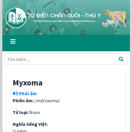
Myxoma
Phát âm
Phiên âm:
/mɪkˈsəʊmə/
Từ loại:
Noun
Nghĩa tiếng Việt:
U niêm