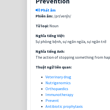
Prevention
Phát âm
Phiên âm:
/prɪˈvenʃn/
Từ loại:
Noun
Nghĩa tiếng Việt:
Sự phòng bệnh, sự ngăn ngừa, sự ngăn trở
Nghĩa tiếng Anh:
The action of stopping something from happ
Thuật ngữ liên quan:
Veterinary drug
Nutrigenomics
Orthopaedics
Immunotherapy
Prevent
Antibiotic prophylaxis