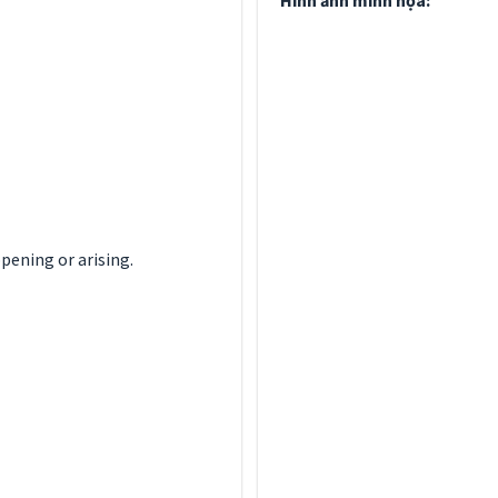
Hình ảnh minh họa:
ening or arising.