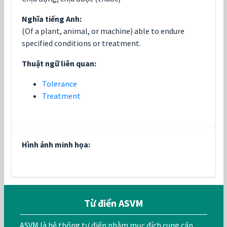
Nghĩa tiếng Anh:
(Of a plant, animal, or machine) able to endure
specified conditions or treatment.
Thuật ngữ liên quan:
Tolerance
Treatment
Hình ảnh minh họa:
Từ điển ASVM
ASVM là hệ thống tự điển nhằm mục đích cung cấp