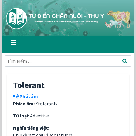
Tolerant
Phát âm
Phiên âm:
/ˈtɒlərənt/
Từ loại:
Adjective
Nghĩa tiếng Việt:
Chịu đựng; chịu được (thuốc)