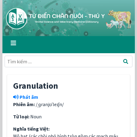
Granulation
Phát âm
Phiên âm:
/ˌɡranjʊˈleɪʃn/
Từ loại:
Noun
Nghĩa tiếng Việt:
Mô hạt (các chồi nhỏ hình tròn gồm các mạch máu