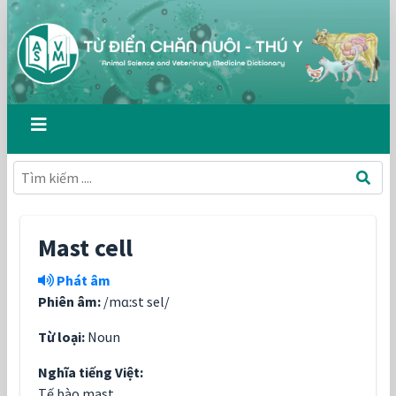
Mast cell
Phát âm
Phiên âm:
/mɑːst sel/
Từ loại:
Noun
Nghĩa tiếng Việt:
Tế bào mast