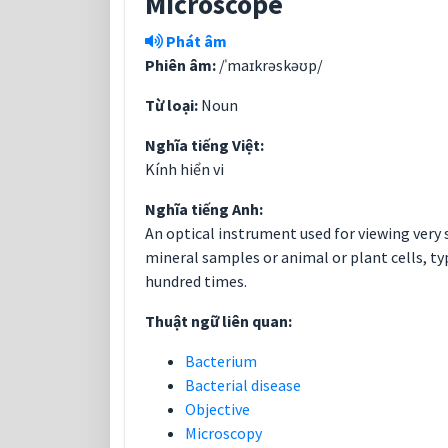
Microscope
Phát âm
Phiên âm:
/ˈmaɪkrəskəʊp/
Từ loại:
Noun
Nghĩa tiếng Việt:
Kính hiển vi
Nghĩa tiếng Anh:
An optical instrument used for viewing very 
mineral samples or animal or plant cells, ty
hundred times.
Thuật ngữ liên quan:
Bacterium
Bacterial disease
Objective
Microscopy