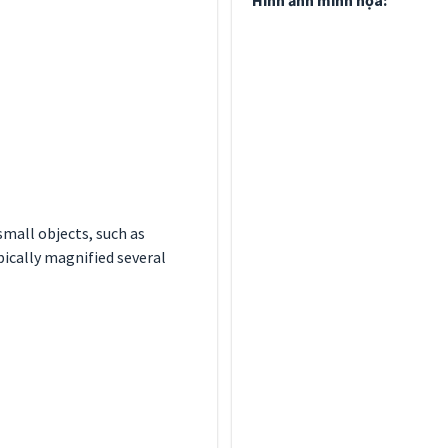
Hình ảnh minh họa:
small objects, such as
pically magnified several