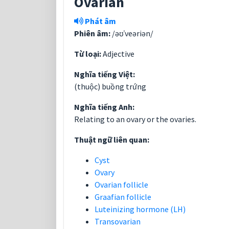
Ovarian
Phát âm
Phiên âm:
/əʊˈveəriən/
Từ loại:
Adjective
Nghĩa tiếng Việt:
(thuộc) buồng trứng
Nghĩa tiếng Anh:
Relating to an ovary or the ovaries.
Thuật ngữ liên quan:
Cyst
Ovary
Ovarian follicle
Graafian follicle
Luteinizing hormone (LH)
Transovarian