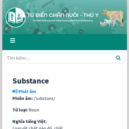
Substance
Phát âm
Phiên âm:
/ˈsʌbstəns/
Từ loại:
Noun
Nghĩa tiếng Việt:
Loại vật chất nào đó, chất