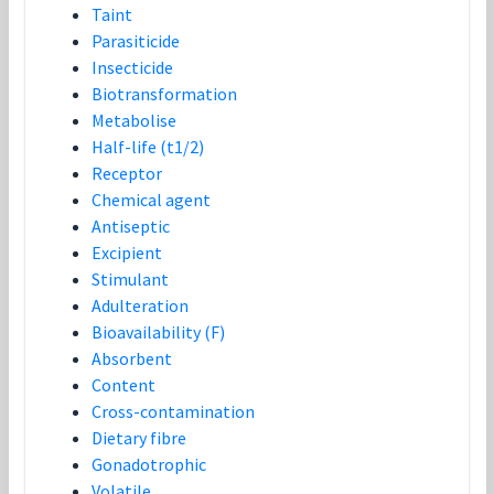
Taint
Parasiticide
Insecticide
Biotransformation
Metabolise
Half-life (t1/2)
Receptor
Chemical agent
Antiseptic
Excipient
Stimulant
Adulteration
Bioavailability (F)
Absorbent
Content
Cross-contamination
Dietary fibre
Gonadotrophic
Volatile