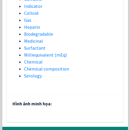
Indicator
Colloid
Gas
Heparin
Biodegradable
Medicinal
Surfactant
Milliequivalent (mEq)
Chemical
Chemical composition
Serology
Hình ảnh minh họa: